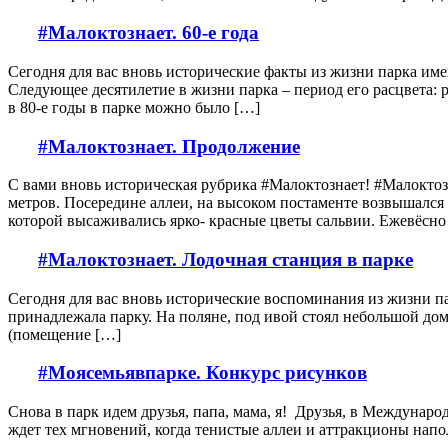
#Малоктознает. 60-е года
Сегодня для вас вновь исторические факты из жизни парка имен
Следующее десятилетие в жизни парка – период его расцвета: 
в 80-е годы в парке можно было […]
#Малоктознает. Продолжение
С вами вновь историческая рубрика #Малоктознает! #Малоктозн
метров. Посередине аллеи, на высоком постаменте возвышался 
которой высаживались ярко- красные цветы сальвии. Ежевёсн
#Малоктознает. Лодочная станция в парке
Сегодня для вас вновь исторические воспоминания из жизни пар
принадлежала парку. На поляне, под ивой стоял небольшой доми
(помещение […]
#Моясемьявпарке. Конкурс рисунков
Снова в парк идем друзья, папа, мама, я! Друзья, в Междунар
ждет тех мгновений, когда тенистые аллеи и аттракционы напол