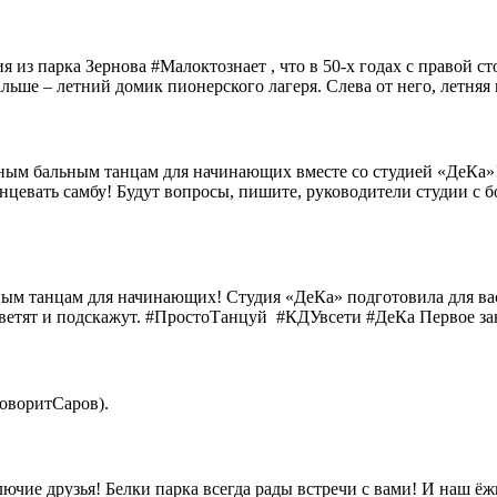
из парка Зернова #Малоктознает , что в 50-х годах с правой сто
альше – летний домик пионерского лагеря. Слева от него, летня
ным бальным танцам для начинающих вместе со студией «ДеКа»!
танцевать самбу! Будут вопросы, пишите, руководители студии с
ным танцам для начинающих! Студия «ДеКа» подготовила для вас
ветят и подскажут. #ПростоТанцуй #КДУвсети #ДеКа Первое зан
оворитСаров).
чие друзья! Белки парка всегда рады встречи с вами! И наш ёжи