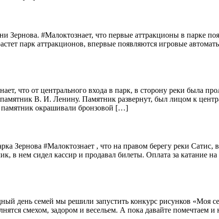
и Зернова. #Малоктознает, что первые аттракционы в парке появ
растет парк аттракционов, впервые появляются игровые автомат
ает, что от центрального входа в парк, в сторону реки была пр
памятник В. И. Ленину. Памятник развернут, был лицом к центра
о памятник окрашивали бронзовой […]
ка Зернова #Малоктознает , что на правом берегу реки Сатис, в
к, в нем сидел кассир и продавал билеты. Оплата за катание на 
одный день семей мы решили запустить конкурс рисунков «Моя се
нятся смехом, задором и весельем. А пока давайте помечтаем и н