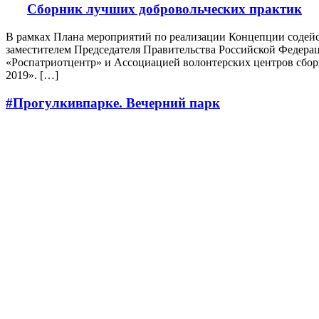
Сборник лучших добровольческих практик
В рамках Плана мероприятий по реализации Концепции содейст
заместителем Председателя Правительства Российской Федерац
«Роспатриотцентр» и Ассоциацией волонтерских центров сбор
2019». […]
#Прогулкивпарке. Вечерний парк