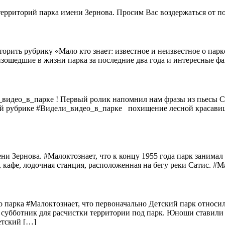
 территорий парка имени Зернова. Просим Вас воздержаться от 
орить рубрику «Мало кто знает: известное и неизвестное о парк
изошедшие в жизни парка за последние два года и интересные фа
видео_в_парке ! Первый ролик напомнил нам фразы из пьесы Са
шей рубрике #Видели_видео_в_парке похищение лесной красави
и Зернова. #Малоктознает, что к концу 1955 года парк занимал 
, кафе, лодочная станция, расположенная на бегу реки Сатис. #М
о парка #Малоктознает, что первоначально Детский парк относ
 субботник для расчистки территории под парк. Юноши ставили
етский […]