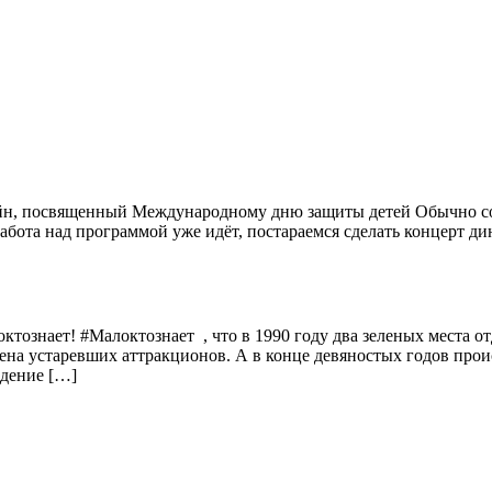
айн, посвященный Международному дню защиты детей Обычно со
Работа над программой уже идёт, постараемся сделать концерт д
октознает! #Малоктознает , что в 1990 году два зеленых места 
мена устаревших аттракционов. А в конце девяностых годов про
едение […]