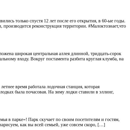
ились только спустя 12 лет после его открытия, в 60-ые годы.
ы, производится реконструкция территории. #Малоктознает,что
оложена широкая центральная аллея длинной, тридцать-сорок
льному входу. Вокруг постамента разбита круглая клумба, на
 летнее время работала лодочная станция, которая
лодках была почасовая. На зиму лодки ставили в эллинг,
мья в парке»! Парк скучает по своим посетителям и гостям,
арисуем, как вы всей семьей, уже совсем скоро, […]