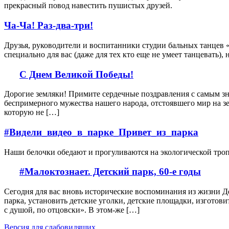
прекрасный повод навестить пушистых друзей.
Ча-Ча! Раз-два-три!
Друзья, руководители и воспитанники студии бальных танцев 
специально для вас (даже для тех кто еще не умеет танцевать
С Днем Великой Победы!
Дорогие земляки! Примите сердечные поздравления с самым з
беспримерного мужества нашего народа, отстоявшего мир на зе
которую не […]
#Видели_видео_в_парке_Привет_из_парка
Наши белочки обедают и прогуливаются на экологической тр
#Малоктознает. Детский парк, 60-е годы
Сегодня для вас вновь исторические воспоминания из жизни Дет
парка, установить детские уголки, детские площадки, изготови
с душой, по отцовски». В этом-же […]
Версия для слабовидящих