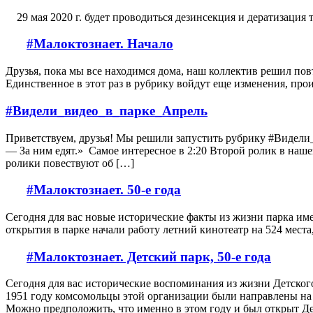
29 мая 2020 г. будет проводиться дезинсекция и дератизация
#Малоктознает. Начало
Друзья, пока мы все находимся дома, наш коллектив решил повт
Единственное в этот раз в рубрику войдут еще изменения, про
#Видели_видео_в_парке_Апрель
Приветствуем, друзья! Мы решили запустить рубрику #Видели_
— За ним едят.» Самое интересное в 2:20 Второй ролик в на
ролики повествуют об […]
#Малоктознает. 50-е года
Сегодня для вас новые исторические факты из жизни парка имен
открытия в парке начали работу летний кинотеатр на 524 места
#Малоктознает. Детский парк, 50-е года
Сегодня для вас исторические воспоминания из жизни Детског
1951 году комсомольцы этой организации были направлены на
Можно предположить, что именно в этом году и был открыт Д