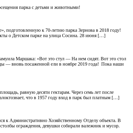
посещения парка с детьми и животными!
е», подготовленную к 70-летию парка Зернова в 2018 году!
кты о Детском парке на улица Сосина. 28 июня […]
муила Маршака: «Вот это стул — На нем сидят. Вот это стол
цы — вновь посаженной ели в ноябре 2019 года! Пока наши
площадь, равную десяти гектарам. Через семь лет после
алоктознает, что в 1957 году вход в парк был платным […]
ился к Административно Хозяйственному Отделу объекта. В
 столбы ограждения, девушки собирали валежник и мусор.