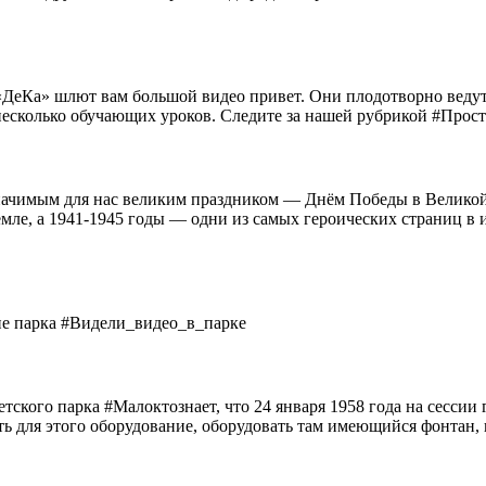
«ДеКа» шлют вам большой видео привет. Они плодотворно ведут
), несколько обучающих уроков. Следите за нашей рубрикой #Про
начимым для нас великим праздником — Днём Победы в Великой
мле, а 1941-1945 годы — одни из самых героических страниц в и
опе парка #Видели_видео_в_парке
ского парка #Малоктознает, что 24 января 1958 года на сессии 
ть для этого оборудование, оборудовать там имеющийся фонтан, п