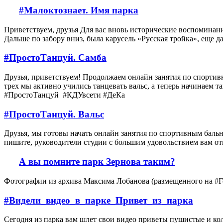
#Малоктознает. Имя парка
Приветствуем, друзья Для вас вновь исторические воспоминания 
Дальше по забору вниз, была карусель «Русская тройка», еще д
#ПростоТанцуй. Самба
Друзья, приветствуем! Продолжаем онлайн занятия по спортив
трех мы активно учились танцевать вальс, а теперь начинаем 
#ПростоТанцуй #КДУвсети #ДеКа
#ПростоТанцуй. Вальс
Друзья, мы готовы начать онлайн занятия по спортивным баль
пишите, руководители студии с большим удовольствием вам от
А вы помните парк Зернова таким?
Фотографии из архива Максима Лобанова (размещенного на #Г
#Видели_видео_в_парке_Привет_из_парка
Сегодня из парка вам шлет свои видео приветы пушистые и колю