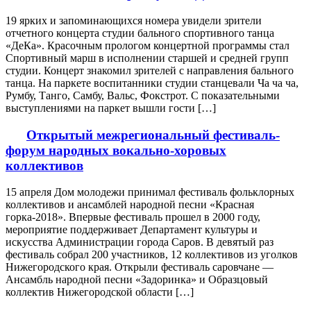
19 ярких и запоминающихся номера увидели зрители
отчетного концерта студии бального спортивного танца
«ДеКа». Красочным прологом концертной программы стал
Спортивный марш в исполнении старшей и средней групп
студии. Концерт знакомил зрителей с направления бального
танца. На паркете воспитанники студии станцевали Ча ча ча,
Румбу, Танго, Самбу, Вальс, Фокстрот. С показательными
выступлениями на паркет вышли гости […]
Открытый межрегиональный фестиваль-
форум народных вокально-хоровых
коллективов
15 апреля Дом молодежи принимал фестиваль фольклорных
коллективов и ансамблей народной песни «Красная
горка-2018». Впервые фестиваль прошел в 2000 году,
мероприятие поддерживает Департамент культуры и
искусства Администрации города Саров. В девятый раз
фестиваль собрал 200 участников, 12 коллективов из уголков
Нижегородского края. Открыли фестиваль саровчане —
Ансамбль народной песни «Задоринка» и Образцовый
коллектив Нижегородской области […]