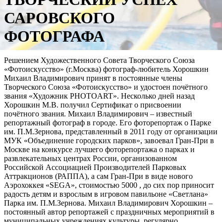
САРОВСКОГО
ФОТОГРАФА
Решением Художественного Совета Творческого Союза
«Фотоискусство» (г.Москва) фотограф-любитель Хорошкин
Михаил Владимирович принят в постоянные члены
Творческого Союза «Фотоискусство» и удостоен почётного
звания «Художник PHOTOART». Несколько дней назад
Хорошкин М.В. получил Сертификат о присвоении
почётного звания. Михаил Владимирович – известный
репортажный фотограф в городе. Его фоторепортаж о Парке
им. П.М.Зернова, представленный в 2011 году от организации
МУК «Объединение городских парков», завоевал Гран-При в
Москве на конкурсе лучшего фоторепортажа о парках и
развлекательных центрах России, организованном
Российской Ассоциацией Производителей Парковых
Аттракционов (РАППА), а сам Гран-При в виде нового
Аэрохоккея «SEGA», стоимостью 5000 , до сих пор приносит
радость детям и взрослым в игровом павильоне «Светлана»
Парка им. П.М.Зернова. Михаил Владимирович Хорошкин –
постоянный автор репортажей с праздничных мероприятий в
муниципальных учреждениях культуры, регулярно