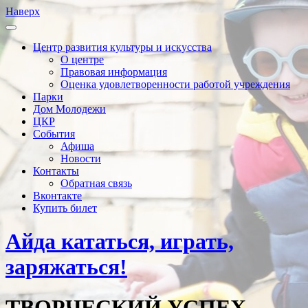
Наверх
Центр развития культуры и искусства
О центре
Правовая информация
Оценка удовлетворенности работой учреждения
Парки
Дом Молодежи
ЦКР
События
Афиша
Новости
Контакты
Обратная связь
Вконтакте
Купить билет
Айда кататься, играть,
заряжаться!
ТВОРЧЕСКИЙ УСПЕХ