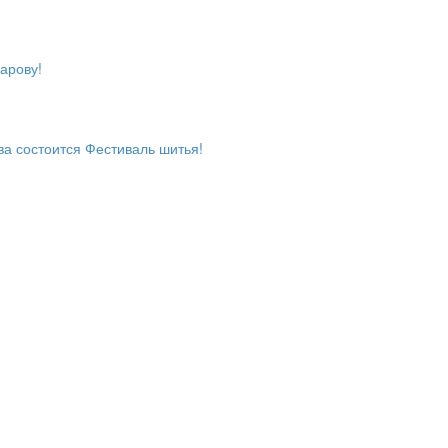
арову!
ва состоится Фестиваль шитья!