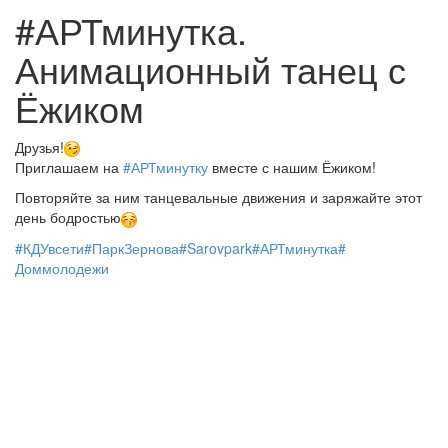
#АРТминутка.
Анимационный танец с
Ёжиком
Друзья!
Приглашаем на
#АРТминутку
вместе с нашим Ёжиком!
Повторяйте за ним танцевальные движения и заряжайте этот
день бодростью
#КДУвсети
#ПаркЗернова
#
Sarovpark
#АРТминутка
#
Доммолодежи