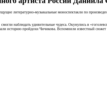
нного артиста России Даниила
пещущие литературно-музыкальные моноспектакли по произведен
, смогли наблюдать удивительные чудеса. Окунулись в «гоголев
ышали историю пройдохи Чичикова. Вспомнили известный сюжет