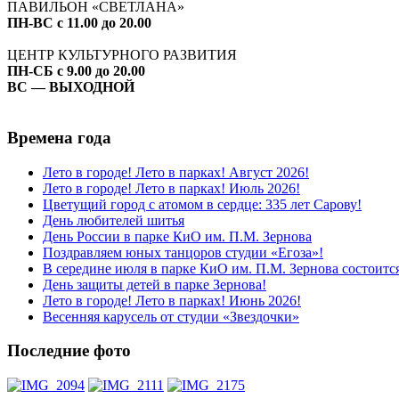
ПАВИЛЬОН «СВЕТЛАНА»
ПН-ВС с 11.00 до 20.00
ЦЕНТР КУЛЬТУРНОГО РАЗВИТИЯ
ПН-СБ с 9.00 до 20.00
ВС — ВЫХОДНОЙ
Времена года
Лето в городе! Лето в парках! Август 2026!
Лето в городе! Лето в парках! Июль 2026!
Цветущий город с атомом в сердце: 335 лет Сарову!
День любителей шитья
День России в парке КиО им. П.М. Зернова
Поздравляем юных танцоров студии «Егоза»!
В середине июля в парке КиО им. П.М. Зернова состоитс
День защиты детей в парке Зернова!
Лето в городе! Лето в парках! Июнь 2026!
Весенняя карусель от студии «Звездочки»
Последние фото