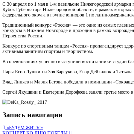
С 30 апреля по 1 мая в 1-м павильоне Нижегородской ярмарк
Кубок Губернатора Нижегородской области, в рамках которых
федерального округа в группе юниоров 1 по латиноамериканск
Традиционный конкурс «Россия» — это одно из самых главны
конкурсы в Нижнем Новгороде и проходил в рамках возрожде
Первенства России.
Конкурс по спортивным танцам «Россия» пропагандирует здоро
активным занятиям спортом и творчеством.
В соревнованиях успешно выступили воспитанники студии ба
Пары Егор Лушкин и Зоя Барсукова, Егор Дейкалюк и Татьяна
Влад Линяев и Мария Батова победили в номинации «Сокраще
Сергей Якушкин и Екатерина Дорофеева заняли третье место 
Запись навигация
«БУДЕМ ЖИТЬ!»
КОНЦЕРТ КО ДНЮ ПОБЕДЫ