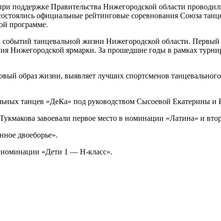
и при поддержке Правительства Нижегородской области проводи
 состоялись официальные рейтинговые соревнования Союза танц
ой программе.
х событий танцевальной жизни Нижегородской области. Первый
ния Нижегородской ярмарки. За прошедшие годы в рамках турн
вый образ жизни, выявляет лучших спортсменов танцевального 
льных танцев «ДеКа» под руководством Сысоевой Екатерины и 
 Тукмакова завоевали первое место в номинации «Латина» и вто
нное двоеборье».
в номинации «Дети 1 — Н-класс».