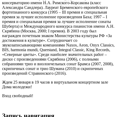
консерваторию имени Н.А. Римского-Корсакова (класс
Александра Сандлера). Лауреат Бременского европейского
фортепианного конкурса (1995 – III премия и специальная
премия за лучшее исполнение произведения Баха; 1997 – I
премия и специальная премия за лучшее исполнение сонаты
Шуберта) и Международного конкурса пианистов имени А.Н.
Скрябина (Москва, 2000; I премия). В 2003 году был
награжден почетным знаком Министерства культуры РФ «За
достижения в культуре». Сотрудничает со
звукозаписывающими компаниями Naxos, Aeon, Onyx Classics,
BIS, harmonia mundi, Querstand, Integral Classic, King Records,
«Северные цветы». Среди наиболее значительных работ –
диски с произведениями Скрябина (2006), с полными
собраниями трио и виолончельных сонат Брамса (2007, 2008),
скрипичных сонат и трио Шумана (2010) и скрипичных
произведений Стравинского (2016).
Ждем 25 января в 19 часов в виртуальном концертном зале
Дома молодежи!
Вход свободный!
Запись навигация