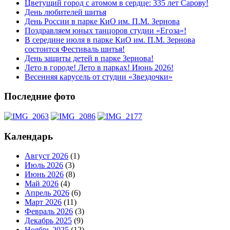
Цветущий город с атомом в сердце: 335 лет Сарову!
День любителей шитья
День России в парке КиО им. П.М. Зернова
Поздравляем юных танцоров студии «Егоза»!
В середине июля в парке КиО им. П.М. Зернова
состоится Фестиваль шитья!
День защиты детей в парке Зернова!
Лето в городе! Лето в парках! Июнь 2026!
Весенняя карусель от студии «Звездочки»
Последние фото
Календарь
Август 2026
(1)
Июль 2026
(3)
Июнь 2026
(8)
Май 2026
(4)
Апрель 2026
(6)
Март 2026
(11)
Февраль 2026
(3)
Декабрь 2025
(9)
Ноябрь 2025
(12)